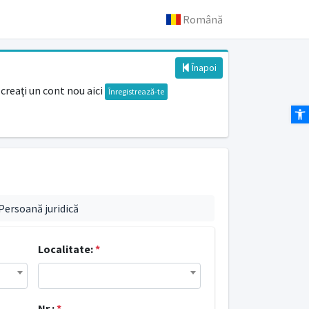
Română
Înapoi
creaţi un cont nou aici
Înregistrează-te
Des
Persoană juridică
Localitate:
*
Nr.:
*