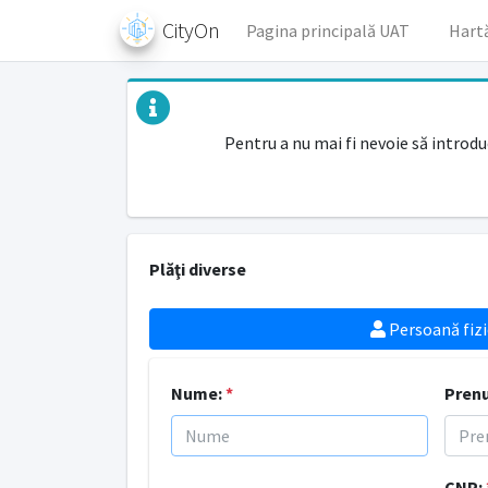
CityOn
Pagina principală UAT
Hart
Pentru a nu mai fi nevoie să introdu
Plăţi diverse
Persoană fizi
Nume:
*
Pren
CNP: