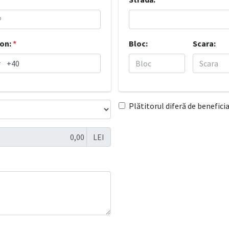
fon:
*
Bloc:
Scara:
Plătitorul diferă de benefici
LEI